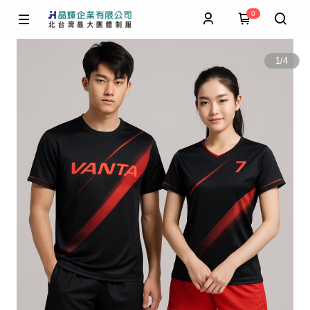
0
1
/
4