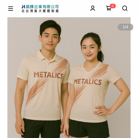
0
1
/
4