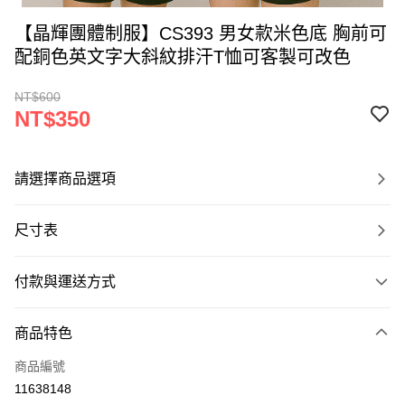
【晶輝團體制服】CS393 男女款米色底 胸前可
配銅色英文字大斜紋排汗T恤可客製可改色
NT$600
NT$350
請選擇商品選項
尺寸表
付款與運送方式
付款方式
商品特色
信用卡一次付款
商品編號
運送方式
11638148