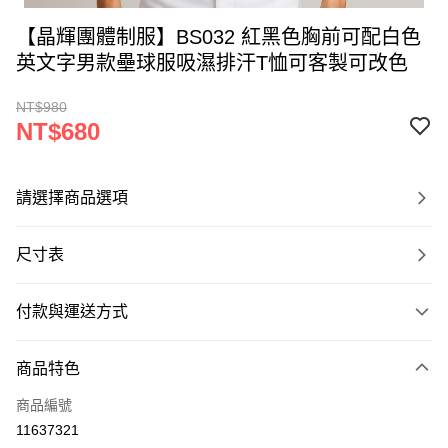
【晶輝團體制服】BS032 紅黑色胸前可配白色
英文字男款壘球服吸濕排汗T恤可客製可改色
NT$980
NT$680
請選擇商品選項
尺寸表
付款與運送方式
付款方式
商品特色
信用卡一次付款
商品編號
運送方式
11637321