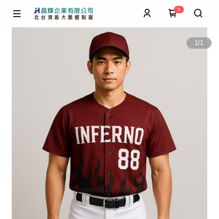
0
1
/
1