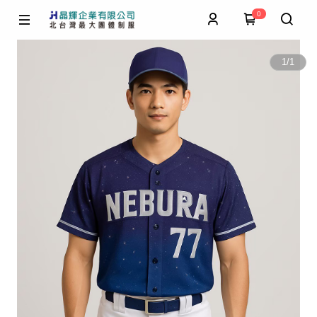
0
1
/
1