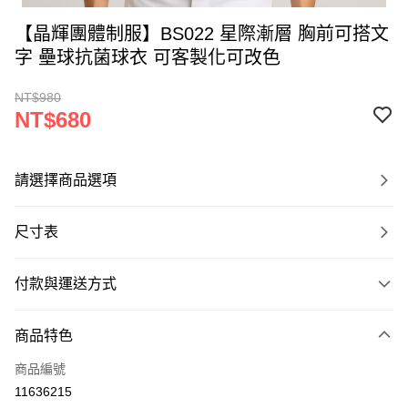
【晶輝團體制服】BS022 星際漸層 胸前可搭文
字 壘球抗菌球衣 可客製化可改色
NT$980
NT$680
請選擇商品選項
尺寸表
付款與運送方式
付款方式
商品特色
信用卡一次付款
商品編號
運送方式
11636215