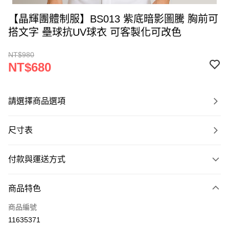
【晶輝團體制服】BS013 紫底暗影圖騰 胸前可
搭文字 壘球抗UV球衣 可客製化可改色
NT$980
NT$680
請選擇商品選項
尺寸表
付款與運送方式
付款方式
商品特色
信用卡一次付款
商品編號
運送方式
11635371