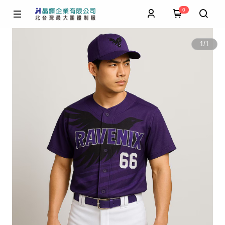
0
1
/
1