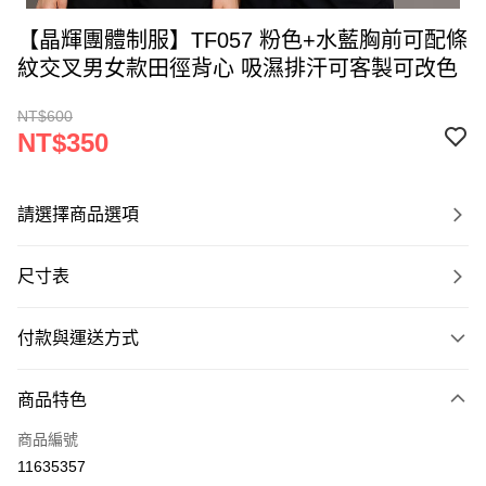
【晶輝團體制服】TF057 粉色+水藍胸前可配條
紋交叉男女款田徑背心 吸濕排汗可客製可改色
NT$600
NT$350
請選擇商品選項
尺寸表
付款與運送方式
付款方式
商品特色
信用卡一次付款
商品編號
運送方式
11635357