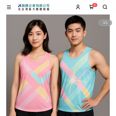
0
1
/
1