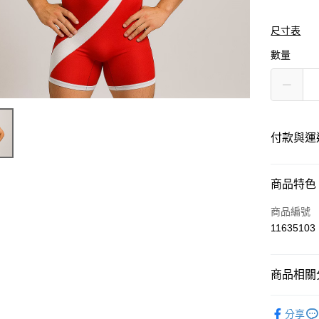
尺寸表
數量
付款與運
付款方式
商品特色
信用卡一
商品編號
11635103
運送方式
商品相關分
黑貓
每筆NT$1
運動服飾
分享