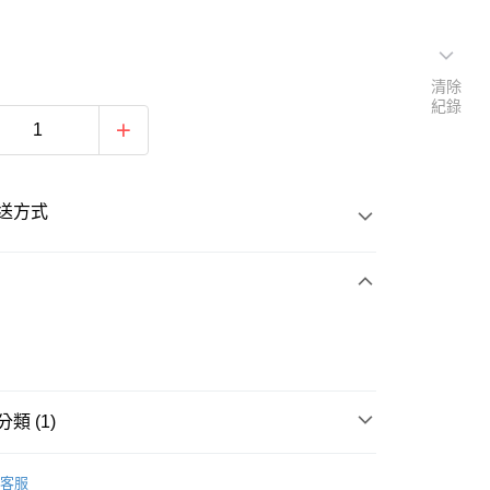
清除
紀錄
送方式
次付款
類 (1)
20
舉重
客服