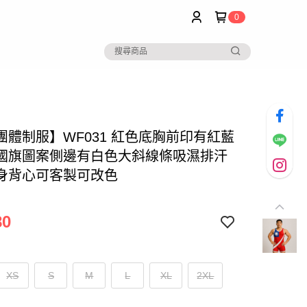
0
團體制服】WF031 紅色底胸前印有紅藍
國旗圖案側邊有白色大斜線條吸濕排汗
身背心可客製可改色
80
XS
S
M
L
XL
2XL