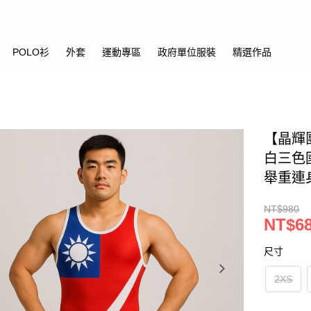
POLO衫
外套
運動專區
政府單位服裝
精選作品
【晶輝
白三色
舉重連
NT$980
NT$6
尺寸
2XS