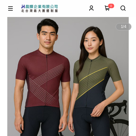
0
1
/
4