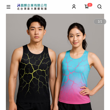
0
1
/
1