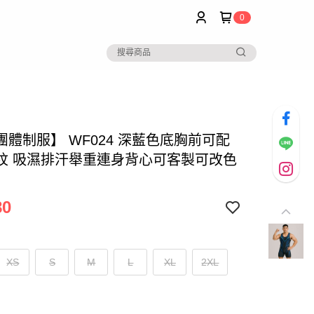
0
團體制服】 WF024 深藍色底胸前可配
紋 吸濕排汗舉重連身背心可客製可改色
80
XS
S
M
L
XL
2XL