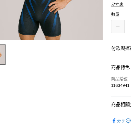
尺寸表
數量
付款與運
付款方式
商品特色
信用卡一
商品編號
11634941
運送方式
商品相關分
黑貓
每筆NT$1
運動服飾
分享