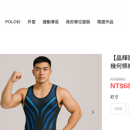
POLO衫
外套
運動專區
政府單位服裝
精選作品
【晶輝
幾何條
NT$980
NT$6
尺寸
2XS