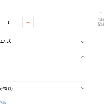
清除
紀錄
送方式
次付款
類 (1)
20
舉重
客服