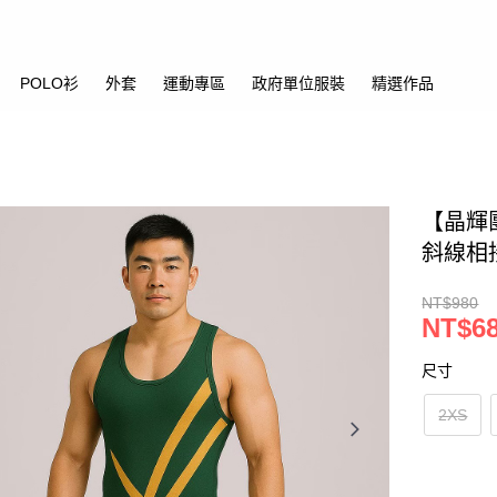
POLO衫
外套
運動專區
政府單位服裝
精選作品
【晶輝
斜線相
NT$980
NT$6
尺寸
2XS