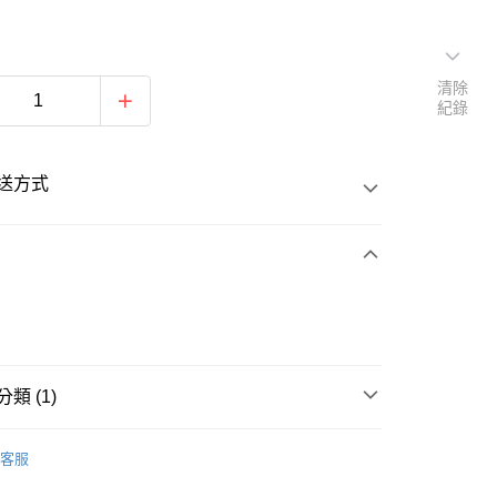
清除
紀錄
送方式
次付款
類 (1)
20
舉重
客服