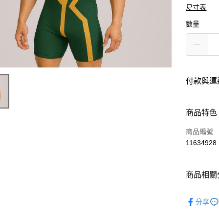
尺寸表
數量
付款與運
付款方式
商品特色
信用卡一
商品編號
11634928
運送方式
商品相關分
黑貓
每筆NT$1
運動服飾
分享