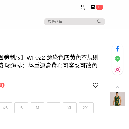
0
團體制服】WF022 深綠色底黃色不規則
接 吸濕排汗舉重連身背心可客製可改色
80
XS
S
M
L
XL
2XL