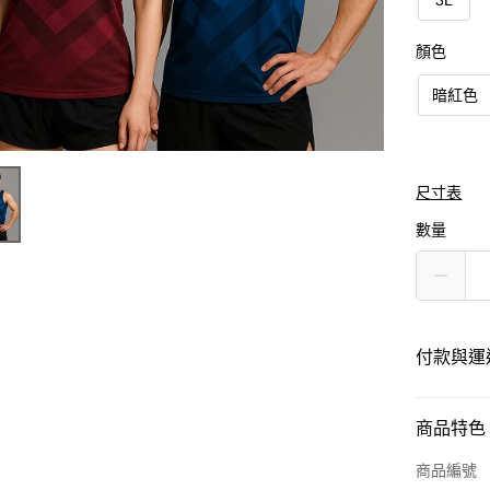
3L
顏色
暗紅色
尺寸表
數量
付款與運
付款方式
商品特色
信用卡一
商品編號