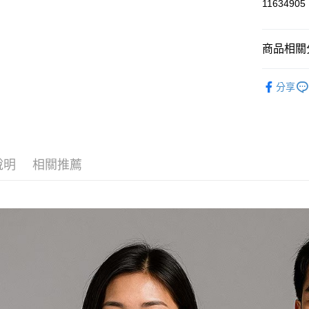
11634905
運送方式
商品相關分
黑貓
每筆NT$1
運動服飾
分享
說明
相關推薦