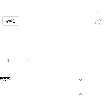
清除
深藍色
紀錄
送方式
次付款