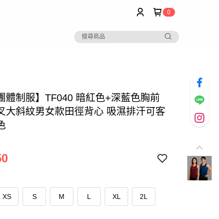
0
團體制服】TF040 暗紅色+深藍色胸前
叉大斜紋男女款田徑背心 吸濕排汗可客
色
50
XS
S
M
L
XL
2L