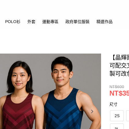
POLO衫
外套
運動專區
政府單位服裝
精選作品
【晶輝
可配交
製可改
NT$600
NT$3
尺寸
2S