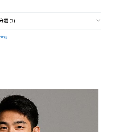
類 (1)
20
田徑
客服