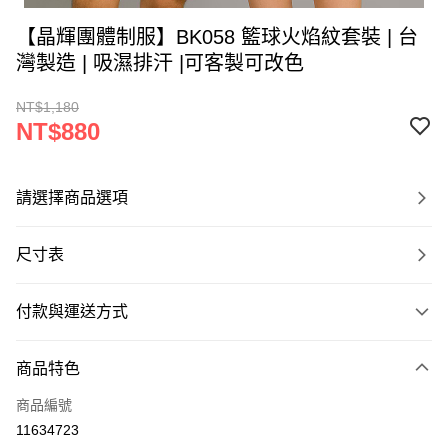
【晶輝團體制服】BK058 籃球火焰紋套裝 | 台
灣製造 | 吸濕排汗 |可客製可改色
NT$1,180
NT$880
請選擇商品選項
尺寸表
付款與運送方式
付款方式
商品特色
信用卡一次付款
商品編號
運送方式
11634723