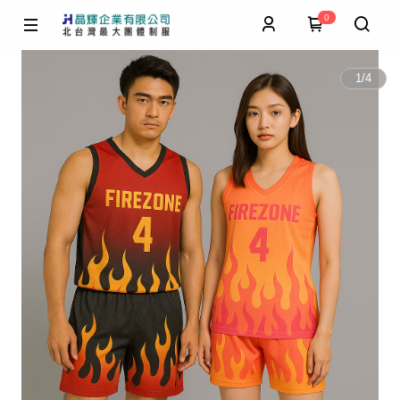
0
1
/
4