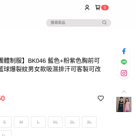
0
團體制服】BK046 藍色+粉紫色胸前可
籃球爆裂紋男女款吸濕排汗可客製可改
50
S
M
L
XL
2L
3L