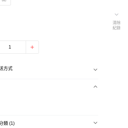
5L
清除
紀錄
送方式
次付款
類 (1)