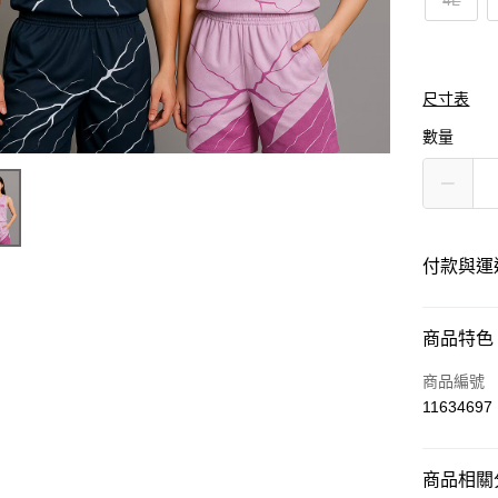
4L
尺寸表
數量
付款與運
付款方式
商品特色
信用卡一
商品編號
11634697
運送方式
商品相關分
黑貓