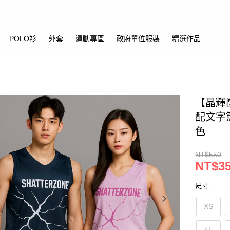
POLO衫
外套
運動專區
政府單位服裝
精選作品
【晶輝
配文字
色
NT$550
NT$3
尺寸
XS