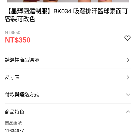
【晶輝團體制服】BK034 吸濕排汗籃球素面可
客製可改色
NT$550
NT$350
請選擇商品選項
尺寸表
付款與運送方式
付款方式
商品特色
信用卡一次付款
商品編號
運送方式
11634677