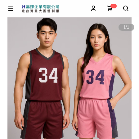
0
1
/
1