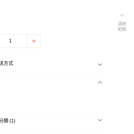
清除
紀錄
送方式
次付款
類 (1)
20
籃球