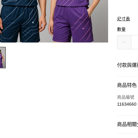
尺寸表
數量
付款與運
付款方式
商品特色
信用卡一
商品編號
11634660
運送方式
商品相關分
黑貓
每筆NT$1
運動服飾