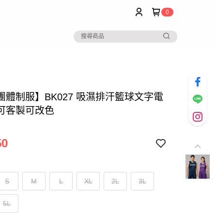
0
團體制服】BK027 吸濕排汗籃球文字電
可客製可改色
50
S
M
L
XL
2L
3L
5L