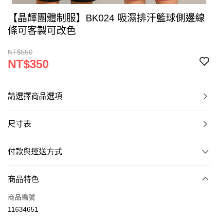
【晶輝團體制服】BK024 吸濕排汗籃球側邊線
條可客製可改色
NT$550
NT$350
請選擇商品選項
尺寸表
付款與運送方式
付款方式
商品特色
信用卡一次付款
商品編號
運送方式
11634651