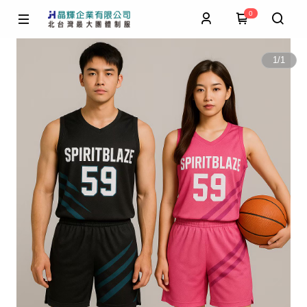
0
1
/
1