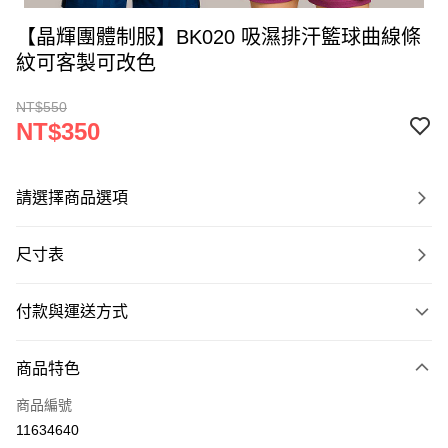
【晶輝團體制服】BK020 吸濕排汗籃球曲線條
紋可客製可改色
NT$550
NT$350
請選擇商品選項
尺寸表
付款與運送方式
付款方式
商品特色
信用卡一次付款
商品編號
運送方式
11634640