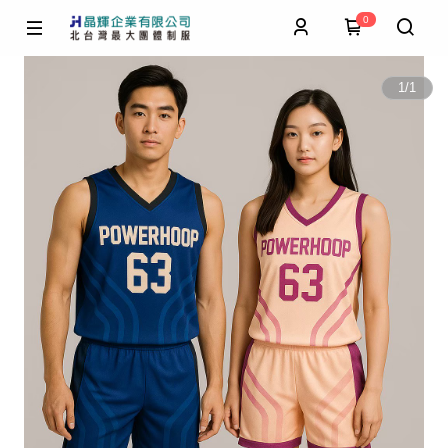
0
1
/
1