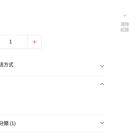
清除
紀錄
送方式
次付款
類 (1)
20
籃球