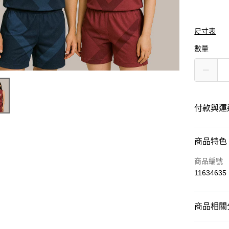
尺寸表
數量
付款與運
付款方式
商品特色
信用卡一
商品編號
11634635
運送方式
商品相關分
黑貓
每筆NT$1
運動服飾