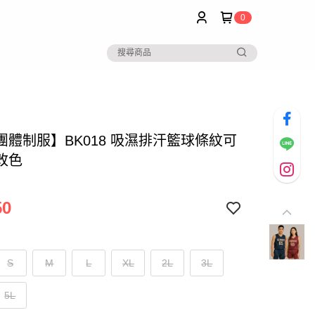
0
團體制服】BK018 吸濕排汗籃球條紋可
改色
50
S
M
L
XL
2L
3L
5L