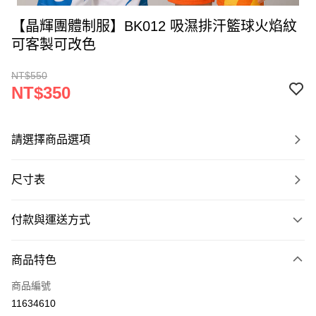
【晶輝團體制服】BK012 吸濕排汗籃球火焰紋
可客製可改色
NT$550
NT$350
請選擇商品選項
尺寸表
付款與運送方式
付款方式
商品特色
信用卡一次付款
商品編號
運送方式
11634610