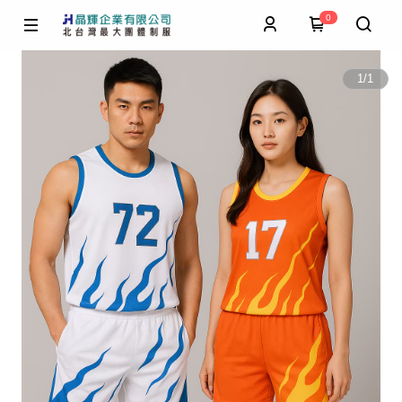
0
1
/
1