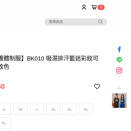
0
團體制服】BK010 吸濕排汗籃迷彩紋可
改色
50
S
M
L
XL
2L
3L
5L