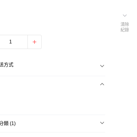
清除
紀錄
送方式
次付款
類 (1)
20
籃球