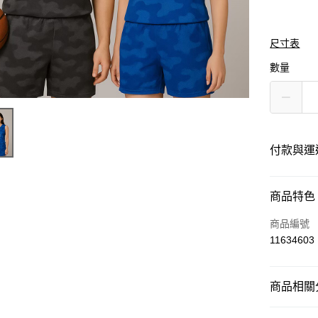
尺寸表
數量
付款與運
付款方式
商品特色
信用卡一
商品編號
11634603
運送方式
商品相關分
黑貓
每筆NT$1
運動服飾