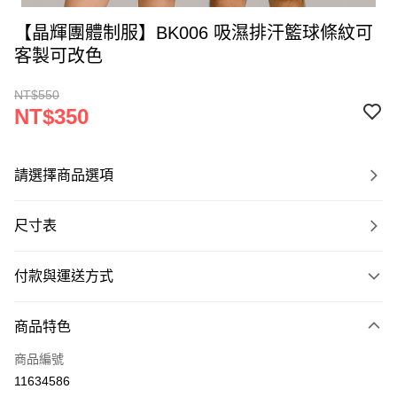
【晶輝團體制服】BK006 吸濕排汗籃球條紋可
客製可改色
NT$550
NT$350
請選擇商品選項
尺寸表
付款與運送方式
付款方式
商品特色
信用卡一次付款
商品編號
運送方式
11634586