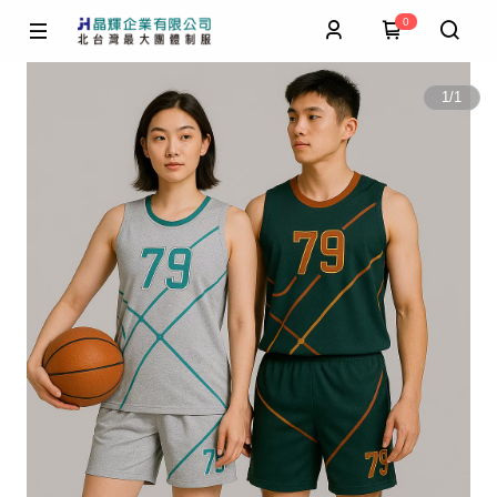
0
1
/
1