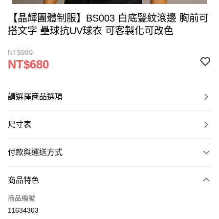
【晶輝團體制服】BS003 白底豎紋滾邊 胸前可
搭文字 壘球抗UV球衣 可客製化可改色
NT$980
NT$680
請選擇商品選項
尺寸表
付款與運送方式
付款方式
商品特色
信用卡一次付款
商品編號
運送方式
11634303