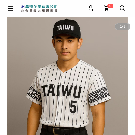
0
1
/
1