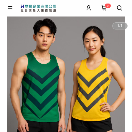
0
1
/
1