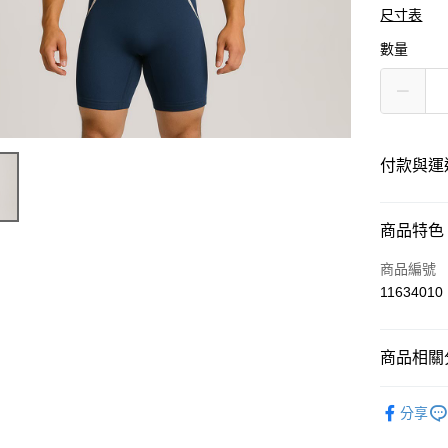
尺寸表
數量
付款與運
付款方式
商品特色
信用卡一
商品編號
11634010
運送方式
商品相關分
黑貓
每筆NT$1
運動服飾
分享