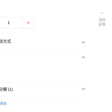
清除
紀錄
送方式
次付款
類 (1)
20
舉重
客服