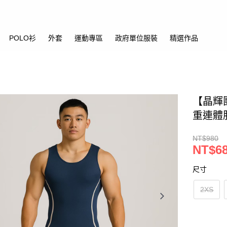
POLO衫
外套
運動專區
政府單位服裝
精選作品
【晶輝
重連體
NT$980
NT$6
尺寸
2XS