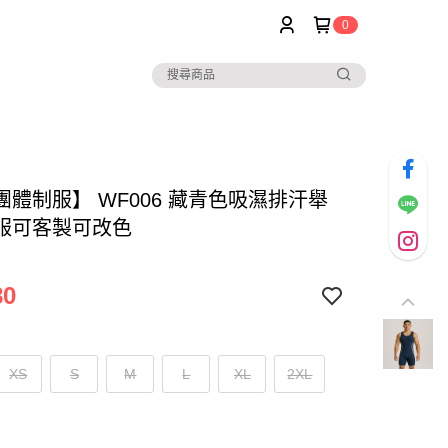
0
團體制服】 WF006 藏青色吸濕排汗舉
服可客製可改色
80
XS
S
M
L
XL
2XL