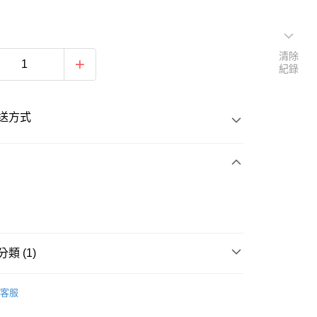
清除
紀錄
送方式
次付款
類 (1)
20
舉重
客服