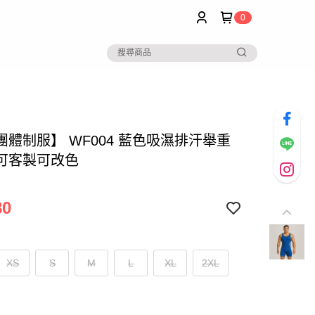
0
團體制服】 WF004 藍色吸濕排汗舉重
可客製可改色
80
XS
S
M
L
XL
2XL