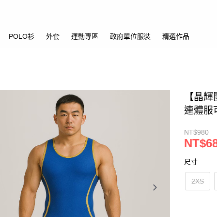
POLO衫
外套
運動專區
政府單位服裝
精選作品
【晶輝
連體服
NT$980
NT$6
尺寸
2XS