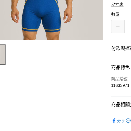
尺寸表
數量
付款與運
付款方式
商品特色
信用卡一
商品編號
11633971
運送方式
商品相關分
黑貓
每筆NT$1
運動服飾
分享