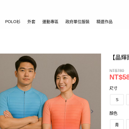
POLO衫
外套
運動專區
政府單位服裝
精選作品
【晶輝
NT$780
NT$5
尺寸
S
顏色
青