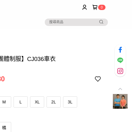
0
團體制服】CJ036車衣
80
M
L
XL
2L
3L
橘