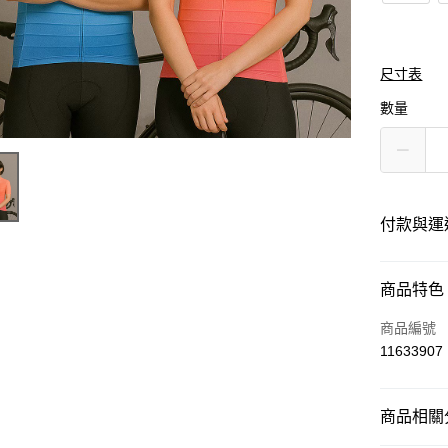
尺寸表
數量
付款與運
付款方式
商品特色
信用卡一
商品編號
11633907
運送方式
商品相關分
黑貓