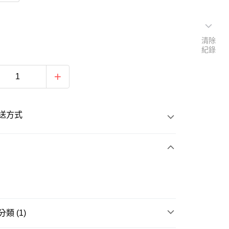
清除
紀錄
送方式
次付款
類 (1)