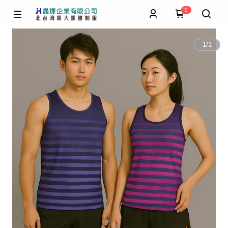
0
1
/
1