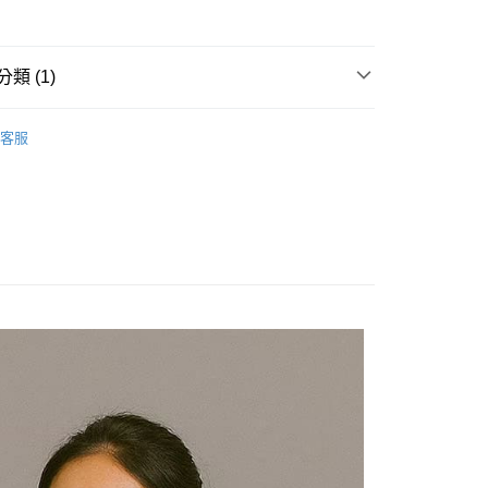
類 (1)
20
田徑
客服