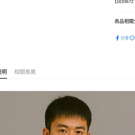
11633672
運送方式
商品相關分
黑貓
每筆NT$1
運動服飾
分享
說明
相關推薦