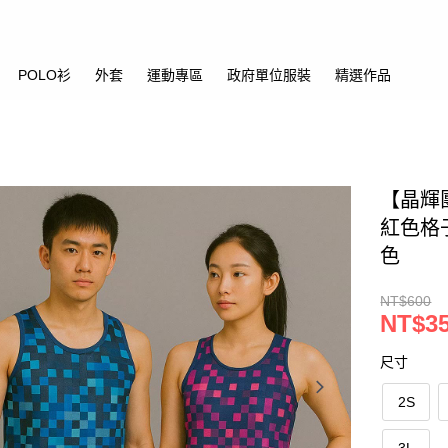
POLO衫
外套
運動專區
政府單位服裝
精選作品
【晶輝
紅色格
色
NT$600
NT$3
尺寸
2S