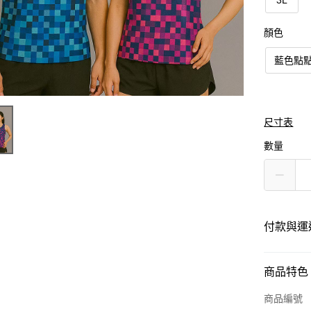
3L
顏色
藍色點
尺寸表
數量
付款與運
付款方式
商品特色
信用卡一
商品編號