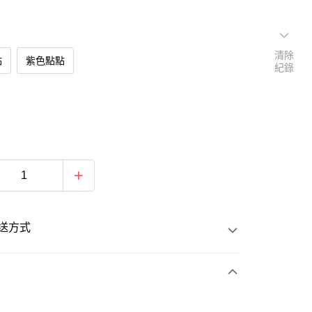
清除
點
紫色點點
紀錄
送方式
次付款