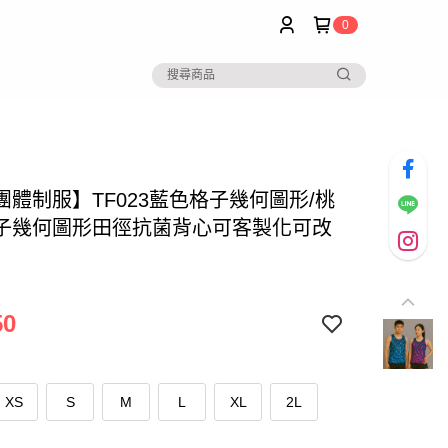
0
團體制服】TF023藍色格子幾何圖形/桃
子幾何圖形田徑抗菌背心可客製化可改
50
XS
S
M
L
XL
2L