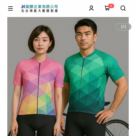
0
1
/
1