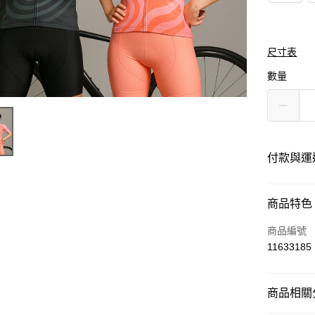
尺寸表
數量
付款與運
付款方式
商品特色
信用卡一
商品編號
11633185
運送方式
商品相關分
黑貓