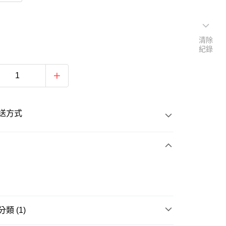
清除
紀錄
送方式
次付款
類 (1)