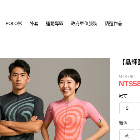
POLO衫
外套
運動專區
政府單位服裝
精選作品
【晶輝
NT$780
NT$5
尺寸
S
顏色
灰