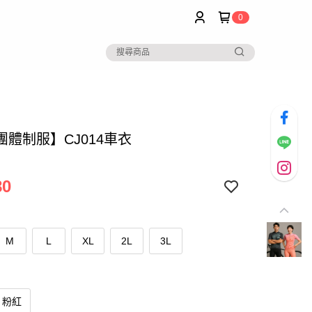
0
團體制服】CJ014車衣
80
M
L
XL
2L
3L
粉紅