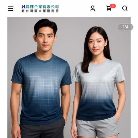
0
1
/
4