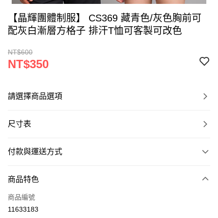
【晶輝團體制服】 CS369 藏青色/灰色胸前可
配灰白漸層方格子 排汗T恤可客製可改色
NT$600
NT$350
請選擇商品選項
尺寸表
付款與運送方式
付款方式
商品特色
信用卡一次付款
商品編號
運送方式
11633183