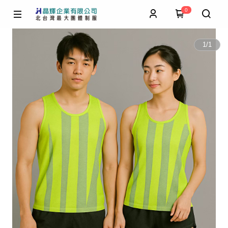
0
1
/
1