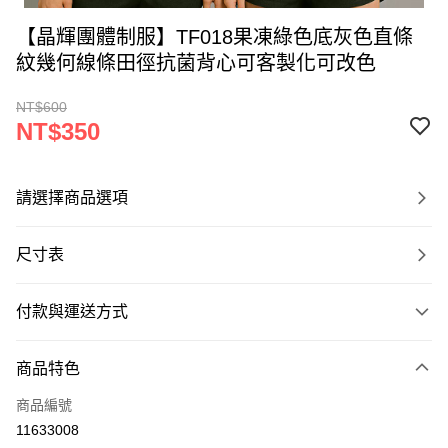
【晶輝團體制服】TF018果凍綠色底灰色直條
紋幾何線條田徑抗菌背心可客製化可改色
NT$600
NT$350
請選擇商品選項
尺寸表
付款與運送方式
付款方式
商品特色
信用卡一次付款
商品編號
運送方式
11633008