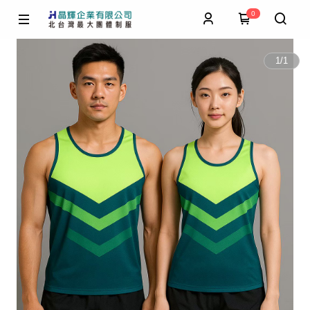
0
1
/
1