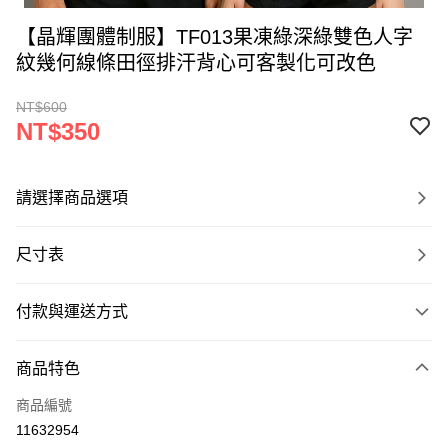
【晶輝團體制服】TF013果凍綠深綠雙色人字
紋幾何線條田徑排汗背心可客製化可改色
NT$600
NT$350
請選擇商品選項
尺寸表
付款與運送方式
付款方式
商品特色
信用卡一次付款
商品編號
運送方式
11632954