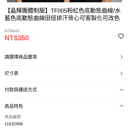
【晶輝團體制服】TF005粉紅色底動態曲線/水
藍色底動態曲線田徑排汗背心可客製化可改色
NT$600
NT$350
請選擇商品選項
尺寸表
付款與運送方式
付款方式
商品特色
信用卡一次付款
商品編號
運送方式
11632908