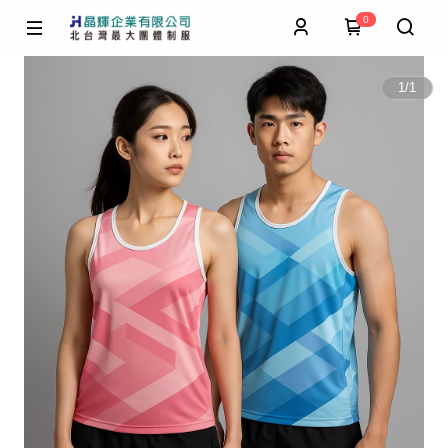
0
1
/
1