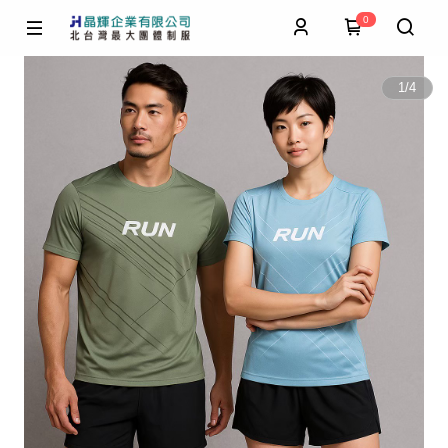
0
1
/
4