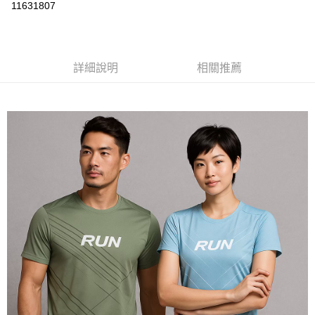
運送方式
11631807
黑貓
每筆NT$120
詳細說明
相關推薦