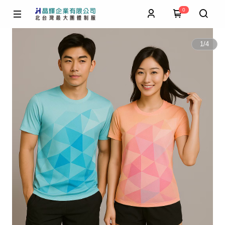
0
1
/
4