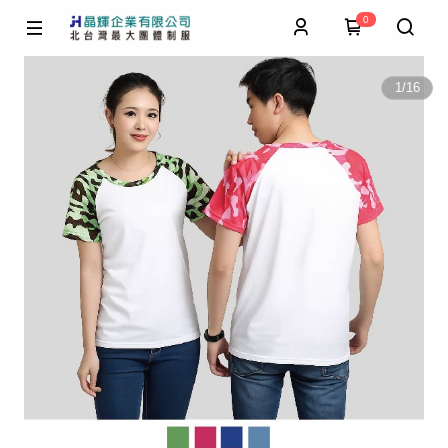
0
1
/
16