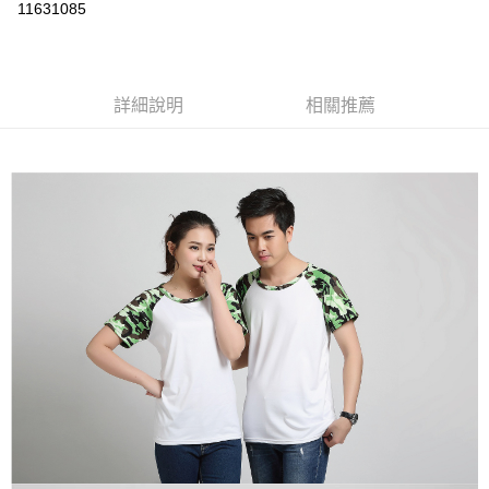
運送方式
11631085
黑貓
每筆NT$120
詳細說明
相關推薦