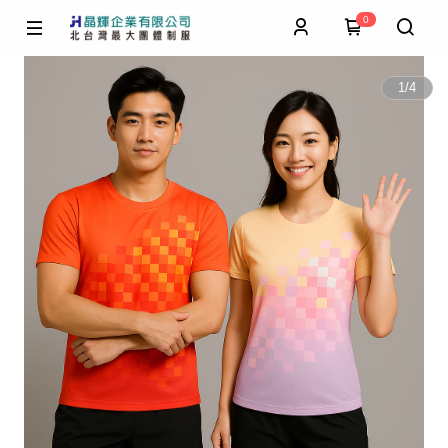
0
1
/
4