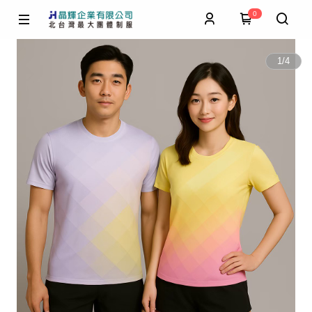
0
1
/
4