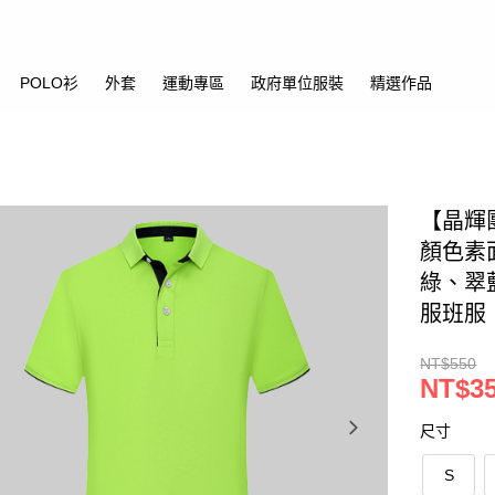
POLO衫
外套
運動專區
政府單位服裝
精選作品
【晶輝團
顏色素
綠、翠
服班服
NT$550
NT$3
尺寸
S