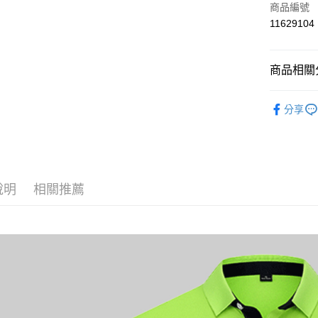
信用卡一
商品編號
11629104
運送方式
商品相關分
黑貓
每筆NT$1
POLO衫
分享
說明
相關推薦