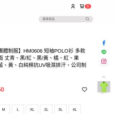
0
體制服】HM0606 短袖POLO衫 多款
面 丈青、黑/紅、黑/黃、橘、紅、果
藍、黃、白純棉抗UV吸濕排汗、公司制
50
M
L
XL
2L
3L
4L