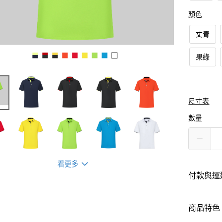
顏色
丈青
果綠
尺寸表
數量
看更多
付款與運
付款方式
商品特色