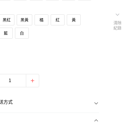
黑紅
黑黃
橘
紅
黃
清除
紀錄
藍
白
送方式