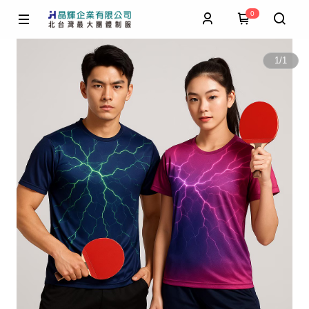
0
1
/
1