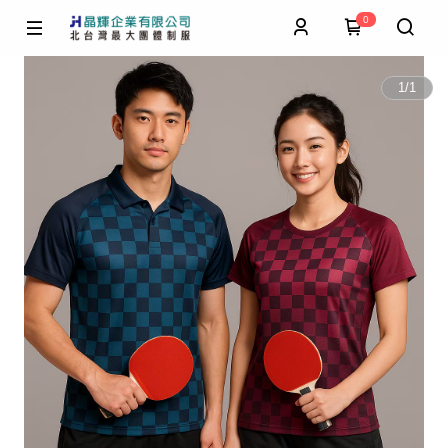
0
1
/
1