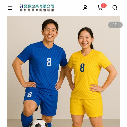
0
1
/
1