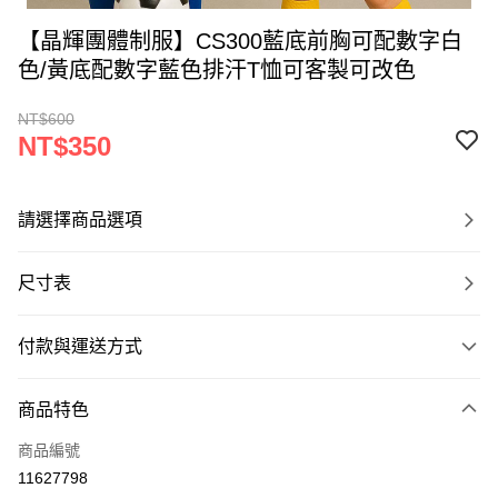
【晶輝團體制服】CS300藍底前胸可配數字白
色/黃底配數字藍色排汗T恤可客製可改色
NT$600
NT$350
請選擇商品選項
尺寸表
付款與運送方式
付款方式
商品特色
信用卡一次付款
商品編號
運送方式
11627798