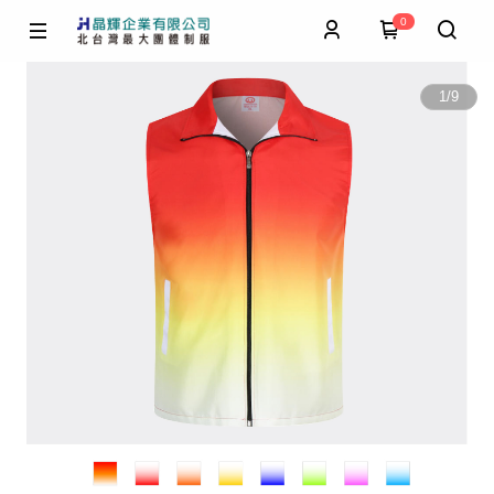
0
1
/
9