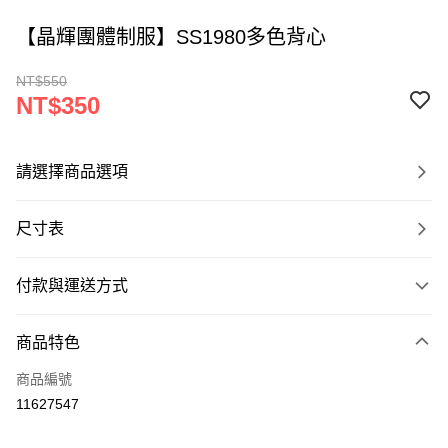
【晶輝團體制服】SS1980多色背心
NT$550
NT$350
請選擇商品選項
尺寸表
付款與運送方式
付款方式
商品特色
信用卡一次付款
商品編號
運送方式
11627547
黑貓