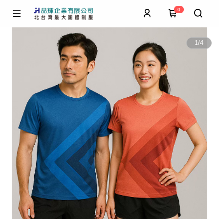
0
1
/
4