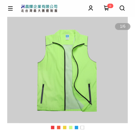
0
1
/
6