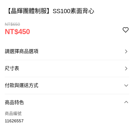
【晶輝團體制服】SS100素面背心
NT$650
NT$450
請選擇商品選項
尺寸表
付款與運送方式
付款方式
商品特色
信用卡一次付款
商品編號
運送方式
11626557
黑貓