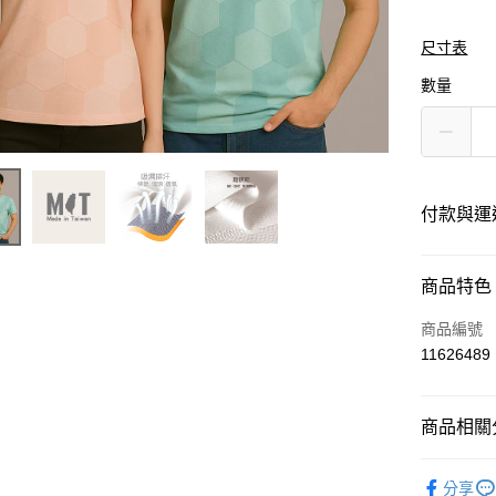
尺寸表
數量
付款與運
付款方式
商品特色
信用卡一
商品編號
11626489
運送方式
商品相關分
黑貓
每筆NT$1
運動服飾
分享