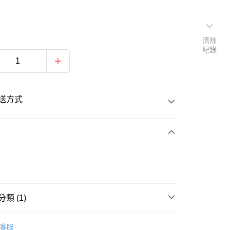
清除
紀錄
送方式
次付款
類 (1)
20
專業運動T恤
客服