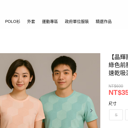
POLO衫
外套
運動專區
政府單位服裝
精選作品
【晶輝團
綠色前
速乾吸
NT$600
NT$3
尺寸
S