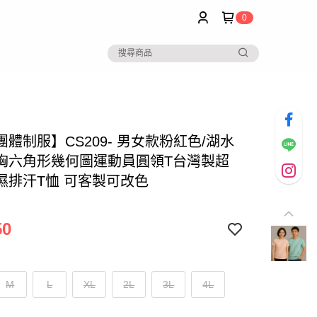
0
體制服】CS209- 男女款粉紅色/湖水
胸六角形幾何圖運動員圓領T台灣製超
濕排汗T恤 可客製可改色
50
M
L
XL
2L
3L
4L