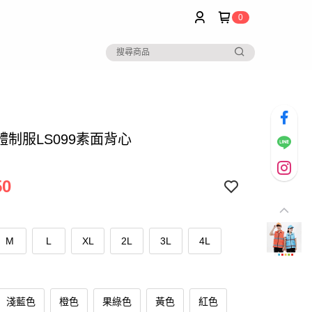
0
體制服LS099素面背心
50
M
L
XL
2L
3L
4L
淺藍色
橙色
果綠色
黃色
紅色