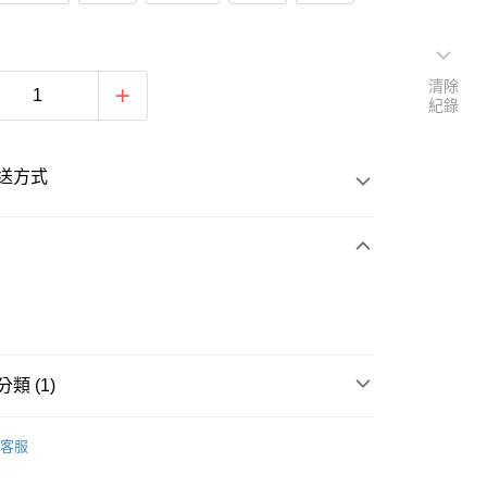
清除
紀錄
送方式
次付款
類 (1)
20
動背心
客服