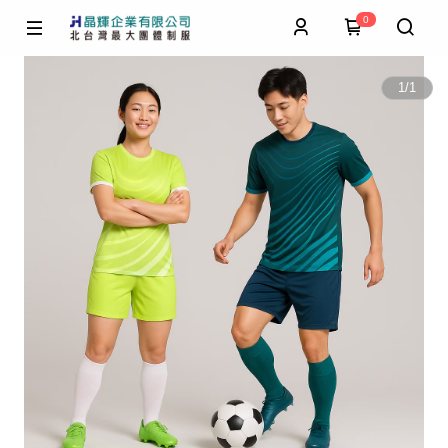
0
1
/
1